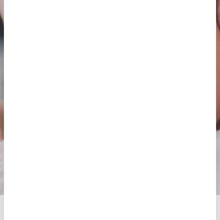
Vereinbaren Sie einen Termin für Ihr
Erstgespräch.
Unser Team informiert Sie über
die beste Behandlung für Ihrem Fall und die
damit verbundenen Kosten.
Wenn Sie noch nicht wissen, welche Behandlung
für Sie in Frage kommt,
machen Sie unseren
kostenlosen Test
Termin vereinbaren
Kostenloser Test
Intrauterine Insemination