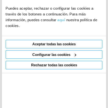
Puedes aceptar, rechazar o configurar las cookies a
través de los botones a continuación. Para más
Wir sind uns der Kosten bewusst, die mit den
información, puedes consultar
aquí
nuestra política de
Anfahrten zu unserer Klinik verbunden sind. Deshalb
cookies.
senken wir unsere Preise auf ein Minimum und
versuchen die Anfahrten während des Verfahrens
Aceptar todas las cookies
auf insgesamt eine oder zwei zu beschränken.
Configurar las cookies
Rechazar todas las cookies
Fordern Sie Informationen zu
unseren Preisen an
Wählen Sie Ihre Klinik
Madrid
Barcelona