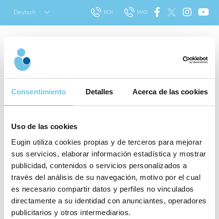
Skip
Deutsch
BCN
MAD
to
content
Consentimiento
Detalles
Acerca de las cookies
Unsere Preise
Uso de las cookies
Eugin utiliza cookies propias y de terceros para mejorar
sus servicios, elaborar información estadística y mostrar
Unsere Behandlungen enthalten die Garantie einer
publicidad, contenidos o servicios personalizados a
través del análisis de su navegación, motivo por el cual
Klinik mit einer mehr als 25-jährigen Erfahrung, dank
es necesario compartir datos y perfiles no vinculados
der über 20.000 Kinder zur Welt gebracht werden
directamente a su identidad con anunciantes, operadores
konnten.
publicitarios y otros intermediarios.