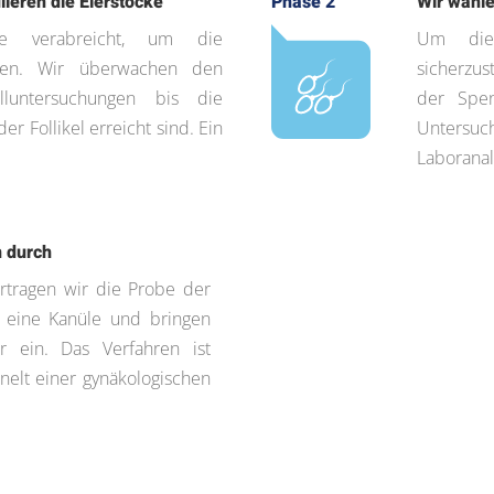
lieren die Eierstöcke
Phase 2
Wir wähl
 verabreicht, um die
Um die 
hen. Wir überwachen den
sicherzus
alluntersuchungen bis die
der Spen
er Follikel erreicht sind. Ein
Untersuc
Laboranal
n durch
rtragen wir die Probe der
 eine Kanüle und bringen
r ein. Das Verfahren ist
nelt einer gynäkologischen