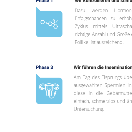
Phase 1
Wir kontrollieren und stimu
Dazu werden Hormone
Erfolgschancen zu erhö
Zyklus mittels Ultrasch
richtige Anzahl und Größe d
Follikel ist ausreichend.
Phase 3
Wir führen die Inseminatio
Am Tag des Eisprungs übe
ausgewählten Spermien in
diese in die Gebärmutte
einfach, schmerzlos und äh
Untersuchung.