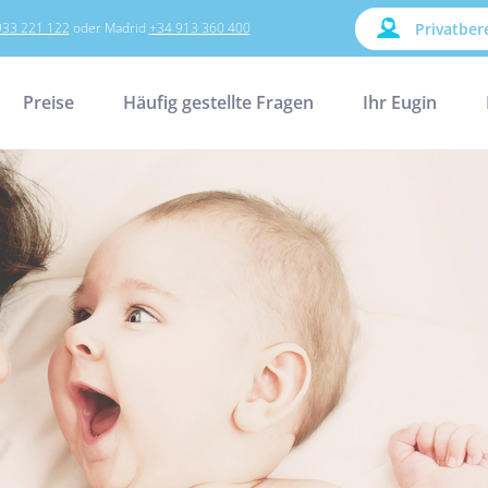
933 221 122
oder Madrid
+34 913 360 400
Privatber
Preise
Häufig gestellte Fragen
Ihr Eugin