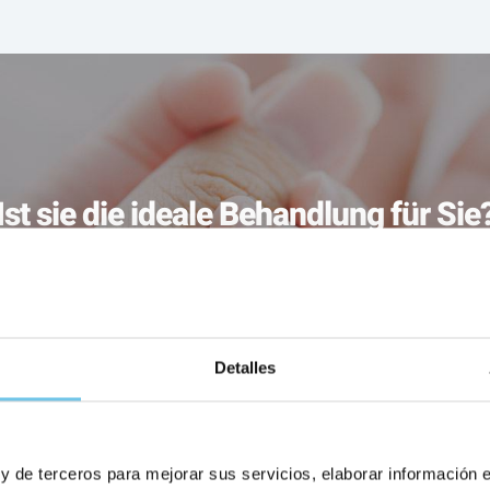
Ist sie die ideale Behandlung für Sie
 wenn der Mann an Erbkrankheiten leidet, zur Produktion von Sa
Hodenstörungen) oder auch bei Frauen ohne männlichen Partne
Detalles
 y de terceros para mejorar sus servicios, elaborar información 