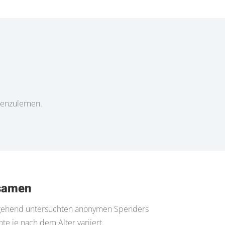
nenzulernen.
rsamen
ingehend untersuchten anonymen Spenders
e je nach dem Alter variiert.