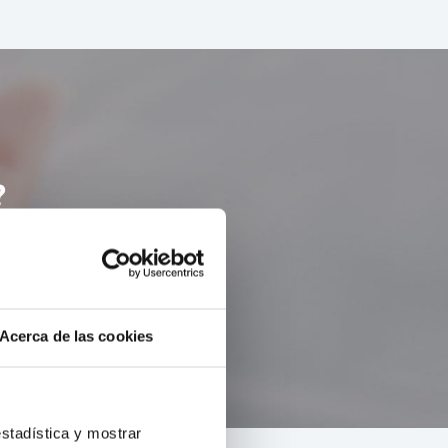
?
menzellen unfähig ist
r.
Acerca de las cookies
estadística y mostrar