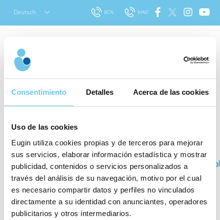
Skip
Deutsch
BCN
MAD
to
content
Suchen
Warum es ein Mythos
nach:
Consentimiento
Detalles
Acerca de las cookies
ist, dass Spermien
während des
Uso de las cookies
Befruchtungsvorgangs
Eugin utiliza cookies propias y de terceros para mejorar
frenetisch zur Eizelle
In welcher
sus servicios, elaborar información estadística y mostrar
Behandlungsp
publicidad, contenidos o servicios personalizados a
schwimmen
befinden
través del análisis de su navegación, motivo por el cual
Sie sich?
es necesario compartir datos y perfiles no vinculados
Veröffentlicht: 4 November 2022
|
Aktualisiert:
directamente a su identidad con anunciantes, operadores
7 November 2022
|
Über assistierte
Ich habe
publicitarios y otros intermediarios.
Reproduktion